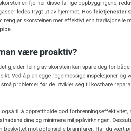
 skorsteinen fjerner disse farlige oppbyggingene, redu
 gasser ledes trygt ut av hjemmet. Hos
feietjenester 
 rengjør skorsteinen mer effektivt enn tradisjonelle 
pipe.
 man være proaktiv?
det gjelder feiing av skorstein kan spare deg for båd
sikt. Ved å planlegge regelmessige inspeksjoner og v
må problemer før de utvikler seg til kostbare reparasj
r også til å opprettholde god forbrenningseffektivitet
tnadene dine og minimere miljøpåvirkningen. Dessute
 er beskyttet mot potensielle brannfarer. Har du vært 