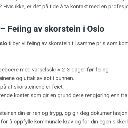
? Hvis ikke, er det på tide å ta kontakt med en profesjon
– Feiing av skorstein i Oslo
slo
tilbyr vi feiing av skorstein til samme pris som k
 beboere med varselsskriv 2-3 dager før feiing.
einene og uttak av sot i bunnen.
å at skorsteinene er feiet.
rende koster som gir en grundigere rengjøring enn tra
rsteinen din er ren og trygg, og gir deg dokumentasjo
ig for å oppfylle kommunale krav og for din egen sikker