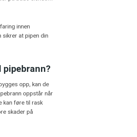
faring innen
m sikrer at pipen din
il pipebrann?
e bygges opp, kan de
pipebrann oppstår når
e kan føre til rask
ore skader på