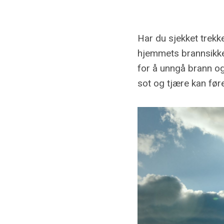
Har du sjekket trekket
hjemmets brannsikkerh
for å unngå brann og 
sot og tjære kan føre