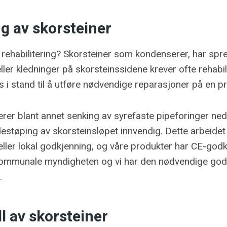
ng av skorsteiner
 rehabilitering? Skorsteiner som kondenserer, har spr
ler kledninger på skorsteinssidene krever ofte rehabili
 i stand til å utføre nødvendige reparasjoner på en pr
ærer blant annet senking av syrefaste pipeforinger ned
destøping av skorsteinsløpet innvendig. Dette arbeidet
eller lokal godkjenning, og våre produkter har CE-godkj
n kommunale myndigheten og vi har den nødvendige god
.
l av skorsteiner