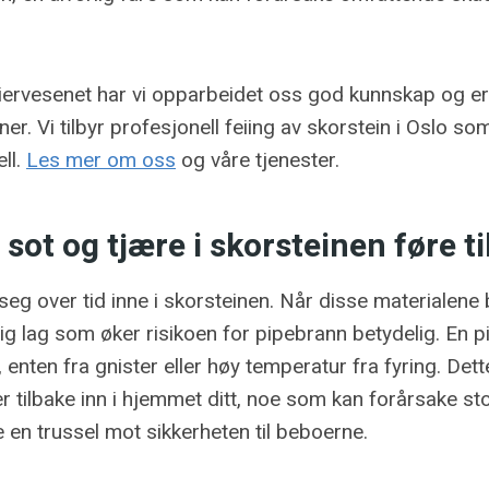
eiervesenet har vi opparbeidet oss god kunnskap og er
ner. Vi tilbyr profesjonell feiing av skorstein i Oslo so
ll.
Les mer om oss
og våre tjenester.
sot og tjære i skorsteinen føre t
seg over tid inne i skorsteinen. Når disse materialen
lig lag som øker risikoen for pipebrann betydelig. En 
r, enten fra gnister eller høy temperatur fra fyring. Dett
 tilbake inn i hjemmet ditt, noe som kan forårsake st
 en trussel mot sikkerheten til beboerne.