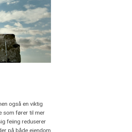
men også en viktig
e som fører til mer
ig feiing reduserer
ader på både eiendom