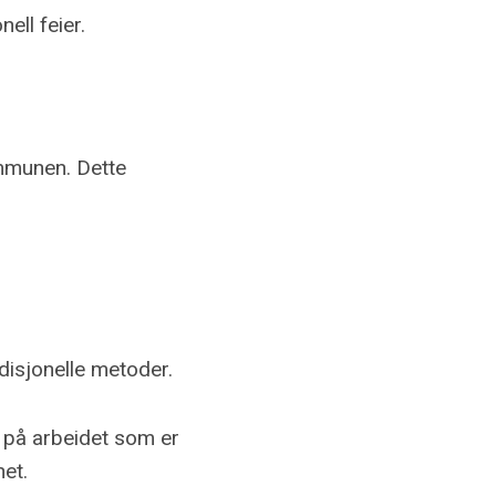
ell feier.
ommunen. Dette
disjonelle metoder.
n på arbeidet som er
het.