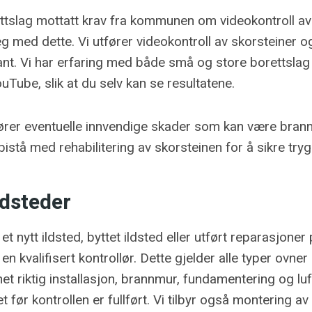
rettslag mottatt krav fra kommunen om videokontroll av
g med dette. Vi utfører videokontroll av skorsteiner og
kant. Vi har erfaring med både små og store borettslag
uTube, slik at du selv kan se resultatene.
ører eventuelle innvendige skader som kan være brannf
bistå med rehabilitering av skorsteinen for å sikre tryg
ldsteder
 et nytt ildsted, byttet ildsted eller utført reparasjoner
en kvalifisert kontrollør. Dette gjelder alle typer ovner
net riktig installasjon, brannmur, fundamentering og luft
det før kontrollen er fullført. Vi tilbyr også montering a