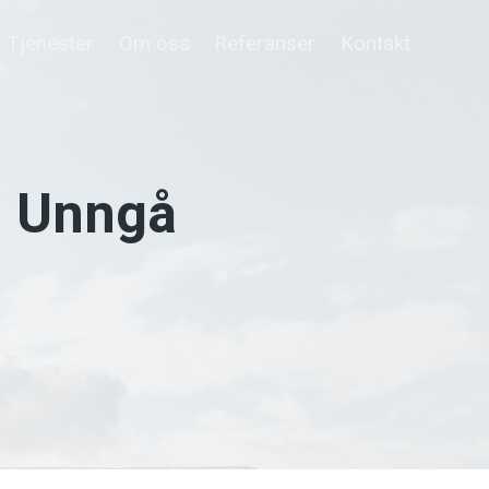
Tjenester
Om oss
Referanser
Kontakt
 – Unngå