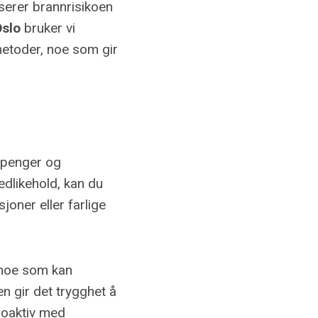
serer brannrisikoen
Oslo
bruker vi
metoder, noe som gir
e penger og
edlikehold, kan du
oner eller farlige
, noe som kan
n gir det trygghet å
proaktiv med